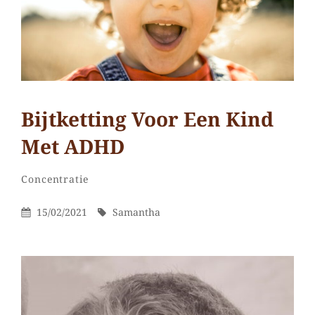
rust,
regelmaat
en
veiligheid
Bijtketting Voor Een Kind
Met ADHD
Samantha
Door
Categorieën
Laat
Concentratie
een
Gepubliceerd
Door
15/02/2021
Samantha
reactie
Op
achter
op
Bijtketting
voor
een