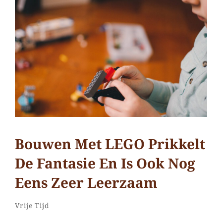
kenmerken
van
ADHD,
wat
zijn
die
nou
eigenlijk?
Bouwen Met LEGO Prikkelt
De Fantasie En Is Ook Nog
Eens Zeer Leerzaam
Samantha
Door
Categorieën
Laat
Vrije Tijd
een