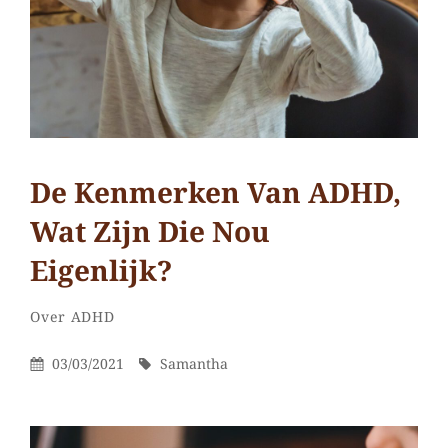
De Kenmerken Van ADHD,
Wat Zijn Die Nou
Eigenlijk?
Samantha
Door
Categorieën
Laat
Over ADHD
een
Gepubliceerd
Door
03/03/2021
Samantha
reactie
Op
achter
op
De