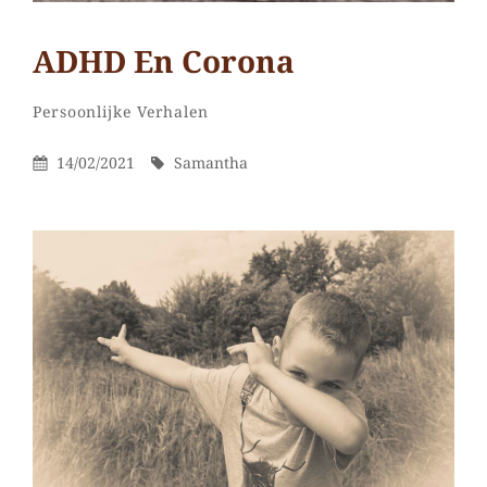
ADHD En Corona
Samantha
Door
Categorieën
Laat
Persoonlijke Verhalen
een
Gepubliceerd
Door
14/02/2021
Samantha
reactie
Op
achter
op
ADHD
en
Corona