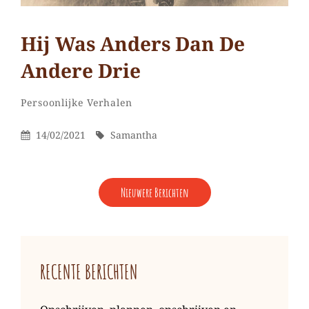
Hij Was Anders Dan De
Andere Drie
Samantha
Door
Categorieën
Laat
Persoonlijke Verhalen
een
Gepubliceerd
Door
14/02/2021
Samantha
reactie
Op
achter
op
BERICHTENNAVIGATIE
Hij
Nieuwere Berichten
was
anders
dan
de
RECENTE BERICHTEN
andere
drie