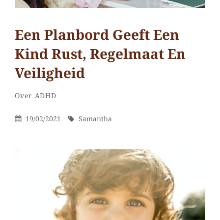
Een Planbord Geeft Een
Kind Rust, Regelmaat En
Veiligheid
Samantha
Door
Categorieën
Laat
Over ADHD
een
Gepubliceerd
Door
19/02/2021
Samantha
reactie
Op
achter
op
Een
planbord
geeft
een
kind