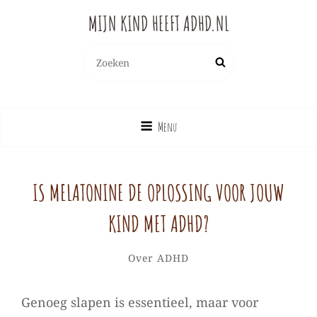
MIJN KIND HEEFT ADHD.NL
Zoeken
Zoek
naar:
Menu
IS MELATONINE DE OPLOSSING VOOR JOUW
KIND MET ADHD?
Samantha
Door
Categorieën
Laat
Over ADHD
een
reactie
Genoeg slapen is essentieel, maar voor
achter