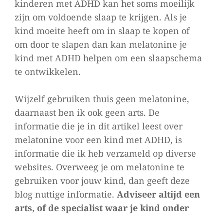
kinderen met ADHD kan het soms moeilijk
op
zijn om voldoende slaap te krijgen. Als je
Is
kind moeite heeft om in slaap te kopen of
melatonine
om door te slapen dan kan melatonine je
de
kind met ADHD helpen om een slaapschema
oplossing
te ontwikkelen.
voor
jouw
Wijzelf gebruiken thuis geen melatonine,
kind
met
daarnaast ben ik ook geen arts. De
ADHD?
informatie die je in dit artikel leest over
melatonine voor een kind met ADHD, is
informatie die ik heb verzameld op diverse
websites. Overweeg je om melatonine te
gebruiken voor jouw kind, dan geeft deze
blog nuttige informatie.
Adviseer altijd een
arts, of de specialist waar je kind onder