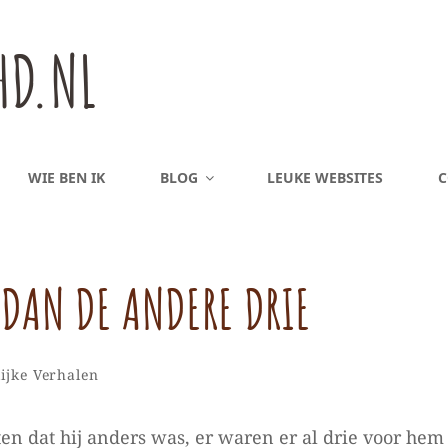
HD.NL
WIE BEN IK
BLOG
LEUKE WEBSITES
C
 DAN DE ANDERE DRIE
Samantha
Door
ieën
Laat
ijke Verhalen
een
reactie
en dat hij anders was, er waren er al drie voor hem