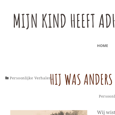
MIJN KIND HEEFT AD
HOME
HIJ WAS ANDERS
Categorieën
Persoonlijke Verhalen
Categor
Persoonl
Wij wist