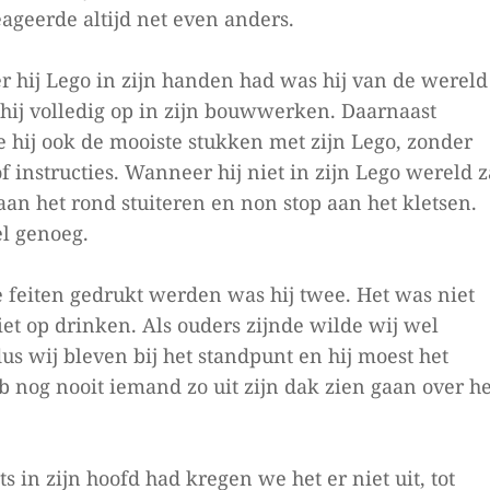
achter
eageerde altijd net even anders.
op
Hij
 hij Lego in zijn handen had was hij van de wereld
was
 hij volledig op in zijn bouwwerken. Daarnaast
anders
e hij ook de mooiste stukken met zijn Lego, zonder
dan
f instructies. Wanneer hij niet in zijn Lego wereld z
de
aan het rond stuiteren en non stop aan het kletsen.
andere
el genoeg.
drie
e feiten gedrukt werden was hij twee. Het was niet
niet op drinken. Als ouders zijnde wilde wij wel
dus wij bleven bij het standpunt en hij moest het
 nog nooit iemand zo uit zijn dak zien gaan over he
s in zijn hoofd had kregen we het er niet uit, tot